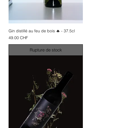
Gin distillé au feu de bois 🔥 - 37.5cl
Prix
49.00 CHF
Rupture de stock